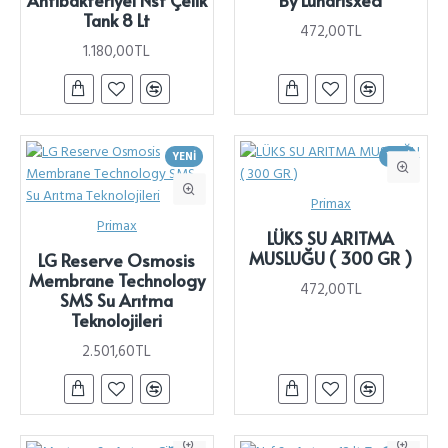
Tank 8 Lt
472,00TL
1.180,00TL
YENI
YENI
Primax
Primax
LÜKS SU ARITMA
MUSLUĞU ( 300 GR )
LG Reserve Osmosis
Membrane Technology
472,00TL
SMS Su Arıtma
Teknolojileri
2.501,60TL