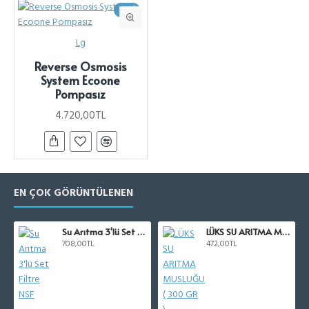
YENI
Lg
Reverse Osmosis
System Ecoone
Pompasız
4.720,00TL
EN ÇOK GÖRÜNTÜLENEN
Su Arıtma 3'lü Set Filtre NSF
LÜKS SU ARITMA MUSLUĞU ( 300 GR )
708,00TL
472,00TL