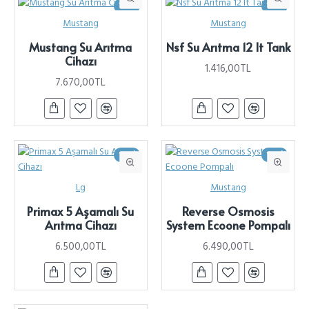
YENI
YENI
Mustang
Mustang
Mustang Su Arıtma
Nsf Su Arıtma 12 lt Tank
Cihazı
1.416,00TL
7.670,00TL
YENI
YENI
Lg
Mustang
Primax 5 Aşamalı Su
Reverse Osmosis
Arıtma Cihazı
System Ecoone Pompalı
6.500,00TL
6.490,00TL