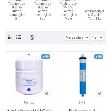
Technology
Technology
Technology
SMS Su
SMS Su
SMS Su
Arıtma
Arıtma
Arıtma
Antibakteriyel
Teknolojileri
Teknolojileri
Teknolojileri
Nsf Çelik
Gri
Sarı
Mavi
Tank 8 Lt
YENI
YENI
Primax
SMS
Antibakteriyel Nsf Çelik
By Lunarisxed