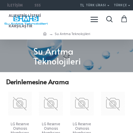
İLETIŞIM
SSS
TL
TÜRK LIRASI
TÜRKÇE
ALIŞVERIŞ LISTESI
KARŞILAŞTIR
Su Arıtma Teknolojileri
Su Arıtma
Teknolojileri
Derinlemesine Arama
LG Reserve
LG Reserve
LG Reserve
Osmosis
Osmosis
Osmosis
Membrane
Membrane
Membrane