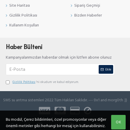
Site Haritası
Sipariş Geçmişi
Gizlilik Politikası
Bizden Haberler
Kullanım Koşulları
Haber Bülteni
Kampanyalarımızdan haberdar olmak için lütfen abone olunuz
Ekle
Gizlilik Politikası
'ni okudum ve kabul ediyorum.
SMS su arıtma sistemleri 2022 Tüm Hakları Saklıdır. --- 0x1 and morg0th :))
Bu modül, Çerez bildirimleri, özel promosyonlar veya diğer
OK
önemli metinler gibi herhangi bir mesaj için kullanabilirsiniz.